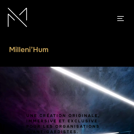
Milleni’Hum
UNE CRÉATION ORIGINALE,
IMMERSIVE ET EXCLUSIVE
POUR LES ORGANISATIONS
AVANT-GARDISTES.